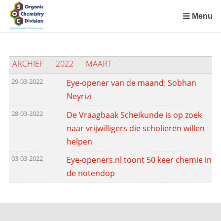
Sla
links
Menu
over
Spring
naar
ARCHIEF
2022
MAART
de
inhoud
29-03-2022
Eye-opener van de maand: Sobhan
Spring
Neyrizi
naar
het
28-03-2022
De Vraagbaak Scheikunde is op zoek
menu
naar vrijwilligers die scholieren willen
helpen
03-03-2022
Eye-openers.nl toont 50 keer chemie in
de notendop