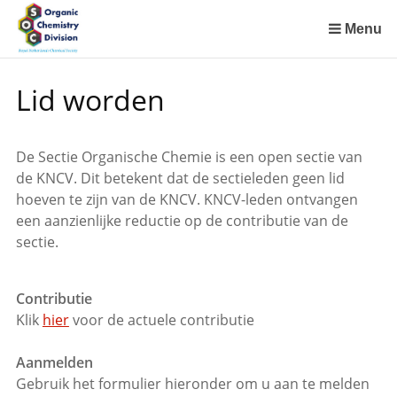
Sla
links
Menu
over
Spring
Lid worden
naar
de
inhoud
De Sectie Organische Chemie is een open sectie van
Spring
de KNCV. Dit betekent dat de sectieleden geen lid
naar
hoeven te zijn van de KNCV. KNCV-leden ontvangen
het
een aanzienlijke reductie op de contributie van de
menu
sectie.
Contributie
Klik
hier
voor de actuele contributie
Aanmelden
Gebruik het formulier hieronder om u aan te melden