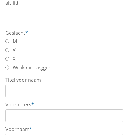
als lid.
Geslacht
*
M
V
X
Wil ik niet zeggen
Titel voor naam
Voorletters
*
Voornaam
*